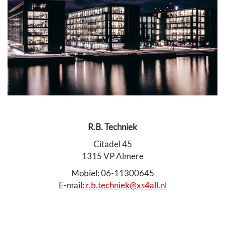
R.B. Techniek
Citadel 45
1315 VP Almere
Mobiel: 06-11300645
E-mail:
r.b.techniek@xs4all.nl